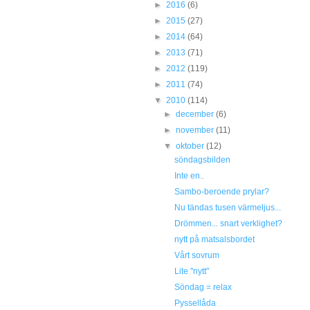
►
2016
(6)
►
2015
(27)
►
2014
(64)
►
2013
(71)
►
2012
(119)
►
2011
(74)
▼
2010
(114)
►
december
(6)
►
november
(11)
▼
oktober
(12)
söndagsbilden
Inte en..
Sambo-beroende prylar?
Nu tändas tusen värmeljus...
Drömmen... snart verklighet?
nytt på matsalsbordet
Vårt sovrum
Lite "nytt"
Söndag = relax
Pyssellåda