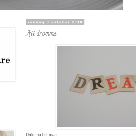
söndag 3 oktober 2010
Att drömma
Drömma bör man..