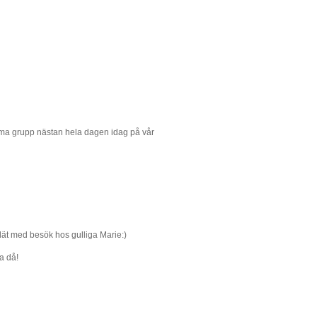
amma grupp nästan hela dagen idag på vår
lät med besök hos gulliga Marie:)
a då!