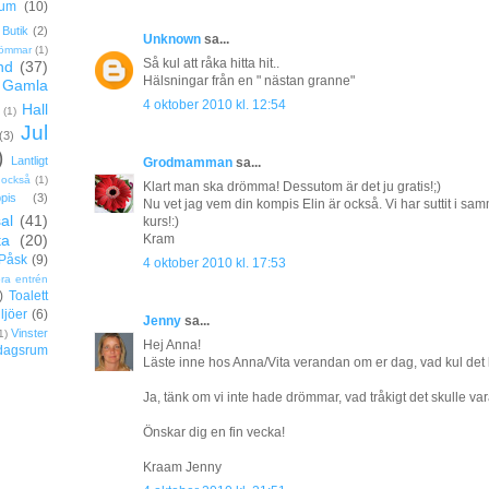
rum
(10)
Butik
(2)
Unknown
sa...
ömmar
(1)
Så kul att råka hitta hit..
nd
(37)
Hälsningar från en " nästan granne"
Gamla
4 oktober 2010 kl. 12:54
Hall
(1)
Jul
(3)
)
Lantligt
Grodmamman
sa...
 också
(1)
Klart man ska drömma! Dessutom är det ju gratis!;)
pis
(3)
Nu vet jag vem din kompis Elin är också. Vi har suttit i s
al
(41)
kurs!:)
Kram
ta
(20)
Påsk
(9)
4 oktober 2010 kl. 17:53
ora entrén
)
Toalett
ljöer
(6)
Jenny
sa...
Vinster
1)
Hej Anna!
dagsrum
Läste inne hos Anna/Vita verandan om er dag, vad kul det 
Ja, tänk om vi inte hade drömmar, vad tråkigt det skulle var
Önskar dig en fin vecka!
Kraam Jenny