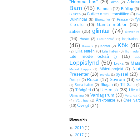
"Hemma hos"
(20)
Arbets
Altan
(2)
Barn
(45)
Barnrum
(12)
Bröllop
(6)
Butiker o smultronställen
(8)
Butiken
(4)
Dr
fy
Dukningar
(8)
Frasse
(5)
Eftertanke
(1)
Gamla möbler
(30)
före-efter
(10)
glimtar
(74)
saker
(25)
Groventre
(16)
Huset
(2)
Inspiration
Huvudentré
(1)
(46)
Kök
(46
Kontor
(2)
Kamera
(1)
Lilla entrén
(8)
(2)
Lilla hallen
(3)
lite mode
Lite mode också ;)
(15)
Lop
Loppisfynd
(50)
Mats
Lycka
(3)
Nju
Måleri-projekt
(7)
Matsal Loppis
(1)
Presenter
(18)
pyssel
(23)
projekt
(1)
Resor
(17)
Sovrum
(18)
Recept
(2)
st
Stugan
(9)
Till Salu
(6
Stora hallen
(2)
(1)
Ute-miljö
(38)
(7)
Trädgård
(13)
Ute-mi
Vardagsrum
(30)
Utmaning
(4)
Veranda
(
Årskrönikor
(6)
Övre var
(4)
Vårt hus
(1)
Övrigt
(24)
(10)
Bloggarkiv
►
2019
(1)
►
2017
(1)