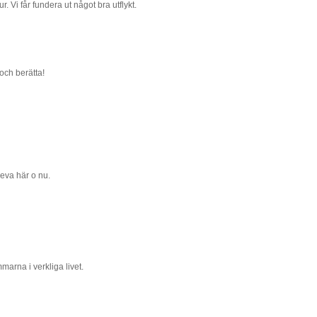
r. Vi får fundera ut något bra utflykt.
och berätta!
eva här o nu.
arna i verkliga livet.