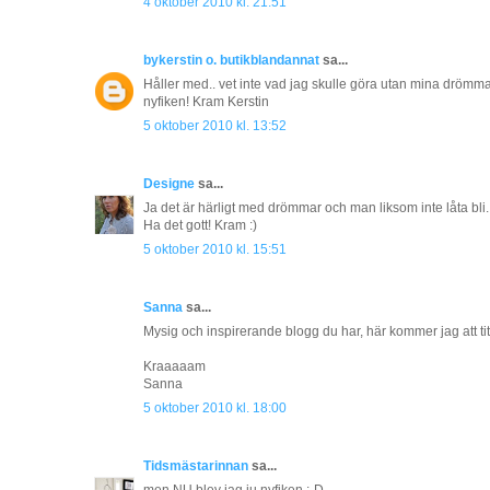
4 oktober 2010 kl. 21:51
bykerstin o. butikblandannat
sa...
Håller med.. vet inte vad jag skulle göra utan mina drömm
nyfiken! Kram Kerstin
5 oktober 2010 kl. 13:52
Designe
sa...
Ja det är härligt med drömmar och man liksom inte låta bli.
Ha det gott! Kram :)
5 oktober 2010 kl. 15:51
Sanna
sa...
Mysig och inspirerande blogg du har, här kommer jag att titt
Kraaaaam
Sanna
5 oktober 2010 kl. 18:00
Tidsmästarinnan
sa...
men NU blev jag ju nyfiken :-D