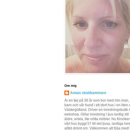
Om mig
Annas skattkammare
Är en tjej på 36 år som bor med min man, 
barn och vår hund i ett stort hus i en liten o
Västergötland. Driver en inredningsbutik
webshop. Gillar inredning i ljus lantlig sti
äldre, enkla, lite nötta möbler. Nu försöker
vårt hus byggt 57 till det ljusa, lantliga he
alltid drömt om. Välkommen att följa med!