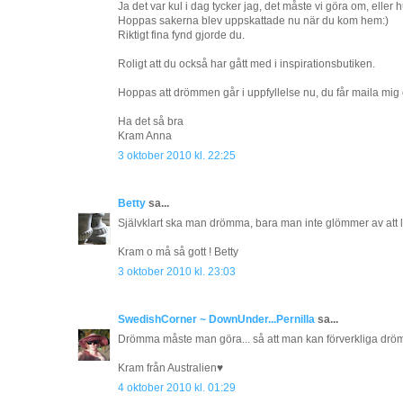
Ja det var kul i dag tycker jag, det måste vi göra om, eller hu
Hoppas sakerna blev uppskattade nu när du kom hem:)
Riktigt fina fynd gjorde du.
Roligt att du också har gått med i inspirationsbutiken.
Hoppas att drömmen går i uppfyllelse nu, du får maila mig 
Ha det så bra
Kram Anna
3 oktober 2010 kl. 22:25
Betty
sa...
Självklart ska man drömma, bara man inte glömmer av att l
Kram o må så gott ! Betty
3 oktober 2010 kl. 23:03
SwedishCorner ~ DownUnder...Pernilla
sa...
Drömma måste man göra... så att man kan förverkliga drömm
Kram från Australien♥
4 oktober 2010 kl. 01:29