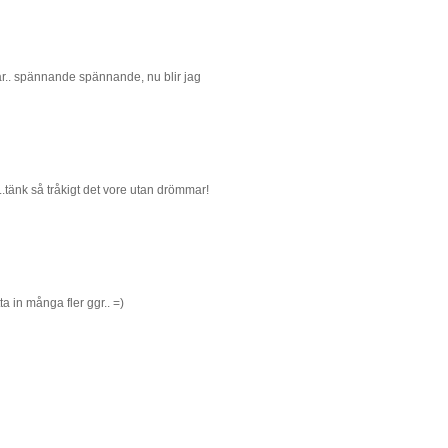
ar.. spännande spännande, nu blir jag
..tänk så tråkigt det vore utan drömmar!
a in många fler ggr.. =)