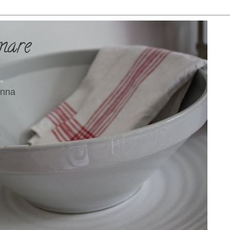
mare
 Anna