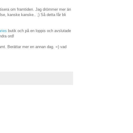
 fantisera om framtiden. Jag drömmer mer än
lse, kanske kanske.. ;) Så detta får bli
ries
butik och på en loppis och avslutade
dra ord!
ämt. Berättar mer en annan dag. =) vad