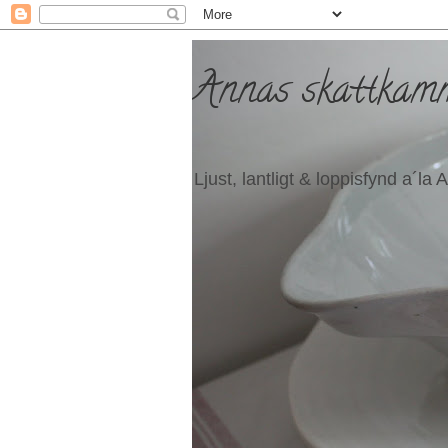
Annas skattkam
Ljust, lantligt & loppisfynd a´la