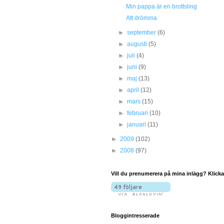
Min pappa är en brottsling
Att drömma
►
september
(6)
►
augusti
(5)
►
juli
(4)
►
juni
(9)
►
maj
(13)
►
april
(12)
►
mars
(15)
►
februari
(10)
►
januari
(11)
►
2009
(102)
►
2008
(97)
Vill du prenumerera på mina inlägg? Klicka
Bloggintresserade