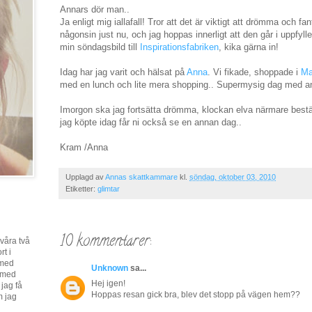
Annars dör man..
Ja enligt mig iallafall! Tror att det är viktigt att drömma och
någonsin just nu, och jag hoppas innerligt att den går i uppfylle
min söndagsbild till
Inspirationsfabriken
, kika gärna in!
Idag har jag varit och hälsat på
Anna
. Vi fikade, shoppade i
Ma
med en lunch och lite mera shopping.. Supermysig dag med an
Imorgon ska jag fortsätta drömma, klockan elva närmare best
jag köpte idag får ni också se en annan dag..
Kram /Anna
Upplagd av
Annas skattkammare
kl.
söndag, oktober 03, 2010
Etiketter:
glimtar
10 kommentarer:
våra två
rt i
 med
Unknown
sa...
l med
Hej igen!
 jag få
Hoppas resan gick bra, blev det stopp på vägen hem??
m jag