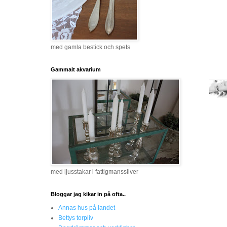
med gamla bestick och spets
Gammalt akvarium
med ljusstakar i fattigmanssilver
Bloggar jag kikar in på ofta..
Annas hus på landet
Bettys torpliv