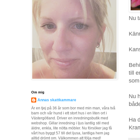
Nu t
Känn
Kans
Behö
till
som 
Om mig
Nu h
Annas skattkammare
både
Är en tjej på 36 år som bor med min man, våra två
barn och vår hund i ett stort hus i en liten ort i
Västergötland. Driver en inredningsbutik med
Ha d
webshop. Gillar inredning i ljus lantlig stil med
Kra
äldre, enkla, lite nötta möbler. Nu försöker jag få
vårt hus byggt 57 till det ljusa, lantliga hem jag
alltid drömt om. Välkommen att följa med!