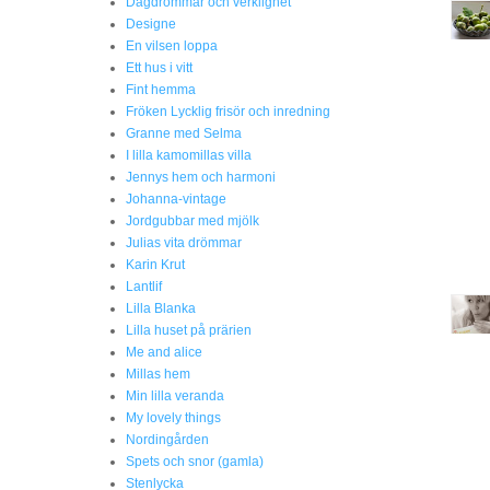
Dagdrömmar och verklighet
Designe
En vilsen loppa
Ett hus i vitt
Fint hemma
Fröken Lycklig frisör och inredning
Granne med Selma
I lilla kamomillas villa
Jennys hem och harmoni
Johanna-vintage
Jordgubbar med mjölk
Julias vita drömmar
Karin Krut
Lantlif
Lilla Blanka
Lilla huset på prärien
Me and alice
Millas hem
Min lilla veranda
My lovely things
Nordingården
Spets och snor (gamla)
Stenlycka