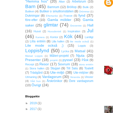
"Hemma hos"
(20)
Arbetsrum
(10)
Altan
(2)
Barn
(45)
Barnrum
(12)
Bröllop
(6)
Butik
(2)
Butiker o smultronställen
(8)
Butiken
(4)
Drömmar
(1)
fynd
(37)
Dukningar
(8)
Frasse
(5)
Eftertanke
(1)
Gamla möbler
(30)
Gamla
före-efter
(10)
glimtar
(74)
saker
(25)
Hall
Groventre
(1)
Jul
(16)
Huset
(2)
Inspiration
(3)
Huvudentré
(1)
(46)
Kök
(46)
Kontor
(2)
Lantligt
Kamera
(1)
Lilla entrén
(8)
(2)
Lilla hallen
(3)
lite mode också
(1)
Lite mode också ;)
(15)
Loppis
(3)
Loppisfynd
(50)
Matsal
(41)
Lycka
(3)
Njuta
(20)
Måleri-projekt
(7)
Matsal Loppis
(1)
Presenter
(18)
pyssel
(23)
Påsk
(9)
projekt
(1)
Resor
(17)
Sovrum
(18)
Recept
(2)
stora entrén
Stugan
(9)
Till Salu
(6)
Toalett
Stora hallen
(2)
(1)
Ute-miljö
(38)
(7)
Trädgård
(13)
Ute-miljöer
(6)
Vardagsrum
(30)
Utmaning
(4)
Vinster
Veranda
(1)
Årskrönikor
(6)
Övre vardagsrum
(4)
Vårt hus
(1)
Övrigt
(24)
(10)
Bloggarkiv
►
2019
(1)
►
2017
(1)