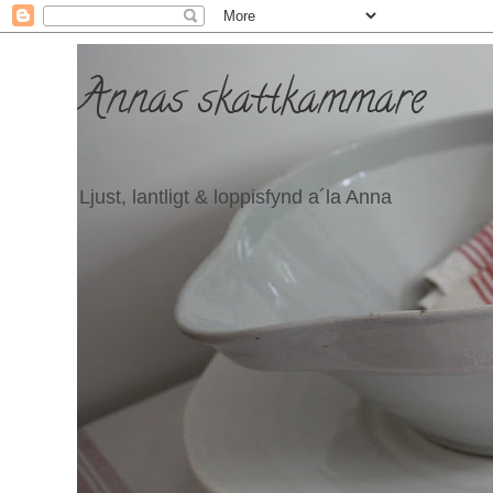
Annas skattkammare
Ljust, lantligt & loppisfynd a´la Anna