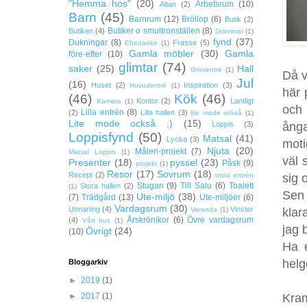
"Hemma hos"
(20)
Arbetsrum
(10)
Altan
(2)
Barn
(45)
Barnrum
(12)
Bröllop
(6)
Butik
(2)
Butiker o smultronställen
(8)
Butiken
(4)
Drömmar
(1)
fynd
(37)
Dukningar
(8)
Frasse
(5)
Eftertanke
(1)
Gamla möbler
(30)
Gamla
före-efter
(10)
glimtar
(74)
saker
(25)
Hall
Groventre
(1)
Då v
Jul
(16)
Huset
(2)
Inspiration
(3)
Huvudentré
(1)
här 
(46)
Kök
(46)
Kontor
(2)
Lantligt
Kamera
(1)
och 
Lilla entrén
(8)
(2)
Lilla hallen
(3)
lite mode också
(1)
Lite mode också ;)
(15)
ånga
Loppis
(3)
Loppisfynd
(50)
Matsal
(41)
Lycka
(3)
moti
Njuta
(20)
Måleri-projekt
(7)
Matsal Loppis
(1)
väl 
Presenter
(18)
pyssel
(23)
Påsk
(9)
projekt
(1)
Resor
(17)
Sovrum
(18)
Recept
(2)
sig 
stora entrén
Stugan
(9)
Till Salu
(6)
Toalett
Stora hallen
(2)
(1)
Sen 
Ute-miljö
(38)
(7)
Trädgård
(13)
Ute-miljöer
(6)
Vardagsrum
(30)
Utmaning
(4)
Vinster
klar
Veranda
(1)
Årskrönikor
(6)
Övre vardagsrum
(4)
Vårt hus
(1)
jag 
Övrigt
(24)
(10)
Ha e
helg
Bloggarkiv
►
2019
(1)
Kra
►
2017
(1)