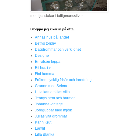
med ljusstakar i fattigmanssilver
Bloggar jag kikar in på ofta..
Annas hus på landet
Bettys torpliv
Dagdrömmar och verklighet
Designe
En vilsen loppa
Ett hus i vitt
Fint hemma
Fröken Lycklig frisör och inredning
Granne med Selma
I lilla kamomillas villa
Jennys hem och harmoni
Johanna-vintage
Jordgubbar med mjölk
Julias vita drömmar
Karin Krut
Lantlif
Lilla Blanka