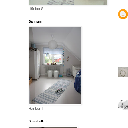
Här bor S
Barnrum
Här bor T
Stora hallen