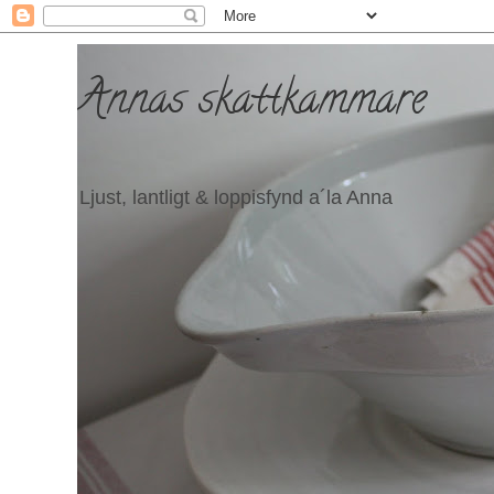
Annas skattkammare
Ljust, lantligt & loppisfynd a´la Anna