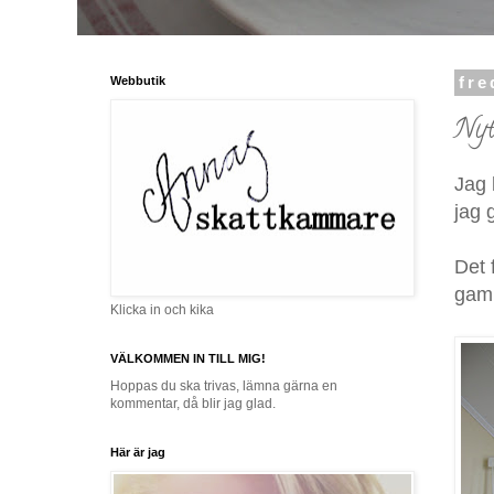
Webbutik
fre
Nyt
Jag 
jag g
Det 
gaml
Klicka in och kika
VÄLKOMMEN IN TILL MIG!
Hoppas du ska trivas, lämna gärna en
kommentar, då blir jag glad.
Här är jag