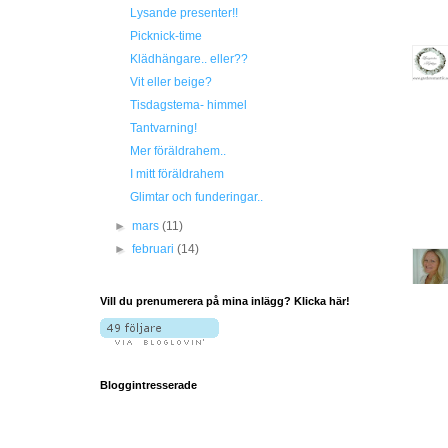
Lysande presenter!!
Picknick-time
Klädhängare.. eller??
Vit eller beige?
Tisdagstema- himmel
Tantvarning!
Mer föräldrahem..
I mitt föräldrahem
Glimtar och funderingar..
►
mars
(11)
►
februari
(14)
Vill du prenumerera på mina inlägg? Klicka här!
Bloggintresserade