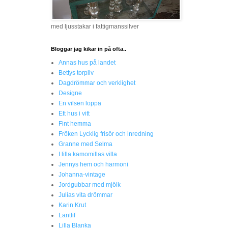
med ljusstakar i fattigmanssilver
Bloggar jag kikar in på ofta..
Annas hus på landet
Bettys torpliv
Dagdrömmar och verklighet
Designe
En vilsen loppa
Ett hus i vitt
Fint hemma
Fröken Lycklig frisör och inredning
Granne med Selma
I lilla kamomillas villa
Jennys hem och harmoni
Johanna-vintage
Jordgubbar med mjölk
Julias vita drömmar
Karin Krut
Lantlif
Lilla Blanka