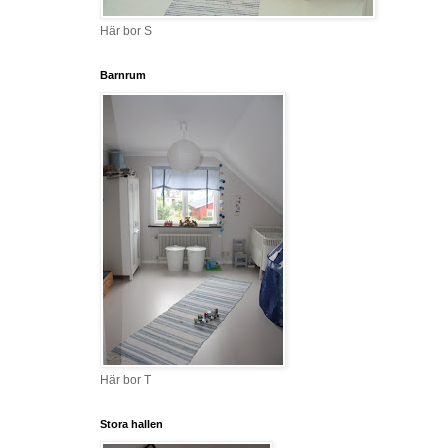
Här bor S
Barnrum
Här bor T
Stora hallen