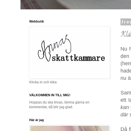
Webbutik
fre
Klä
Nu h
den 
(hem
hade
nu ä
Klicka in och kika
Samb
VÄLKOMMEN IN TILL MIG!
ett 
Hoppas du ska trivas, lämna gärna en
kan 
kommentar, då blir jag glad.
där 
Här är jag
Då f