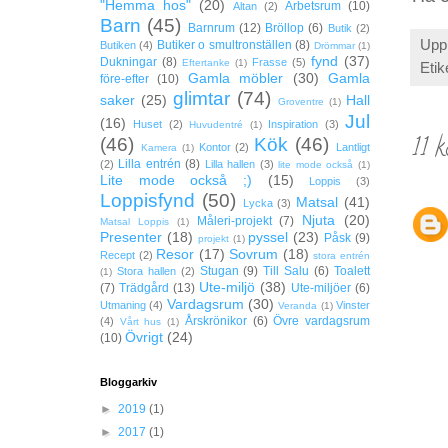
"Hemma hos"
(20)
Arbetsrum
(10)
Altan
(2)
Barn
(45)
Barnrum
(12)
Bröllop
(6)
Butik
(2)
Upp
Butiker o smultronställen
(8)
Butiken
(4)
Drömmar
(1)
fynd
(37)
Dukningar
(8)
Frasse
(5)
Eftertanke
(1)
Etik
Gamla möbler
(30)
Gamla
före-efter
(10)
glimtar
(74)
saker
(25)
Hall
Groventre
(1)
Jul
(16)
Huset
(2)
Inspiration
(3)
Huvudentré
(1)
11 
(46)
Kök
(46)
Kontor
(2)
Lantligt
Kamera
(1)
Lilla entrén
(8)
(2)
Lilla hallen
(3)
lite mode också
(1)
Lite mode också ;)
(15)
Loppis
(3)
Loppisfynd
(50)
Matsal
(41)
Lycka
(3)
Njuta
(20)
Måleri-projekt
(7)
Matsal Loppis
(1)
Presenter
(18)
pyssel
(23)
Påsk
(9)
projekt
(1)
Resor
(17)
Sovrum
(18)
Recept
(2)
stora entrén
Stugan
(9)
Till Salu
(6)
Toalett
Stora hallen
(2)
(1)
Ute-miljö
(38)
(7)
Trädgård
(13)
Ute-miljöer
(6)
Vardagsrum
(30)
Utmaning
(4)
Vinster
Veranda
(1)
Årskrönikor
(6)
Övre vardagsrum
(4)
Vårt hus
(1)
Övrigt
(24)
(10)
Bloggarkiv
►
2019
(1)
►
2017
(1)