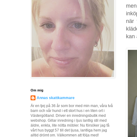
mena
inkö
när
kläd
kan
Om mig
Annas skattkammare
Är en tjej på 36 år som bor med min man, våra två
barn och vår hund i ett stort hus i en liten ort i
Västergötland. Driver en inredningsbutik med
webshop. Gillar inredning i ljus lantlig stil med
äldre, enkla, lite nötta möbler. Nu försöker jag få
vårt hus byggt 57 till det ljusa, lantliga hem jag
alltid drömt om. Välkommen att följa med!