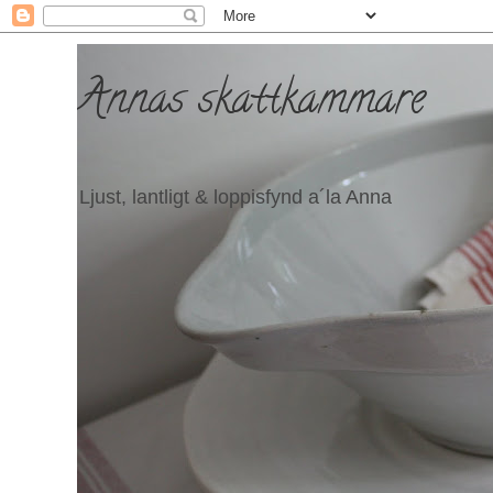
Annas skattkammare
Ljust, lantligt & loppisfynd a´la Anna