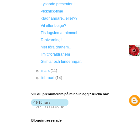
Lysande presenter!!
Picknick-time
Klädhängare.. eller??
Vit eller beige?
Tisdagstema- himmel
Tantvarning!
Mer föräldrahem..
I mitt föräldrahem
Glimtar och funderingar..
►
mars
(11)
►
februari
(14)
Vill du prenumerera på mina inlägg? Klicka här!
Bloggintresserade