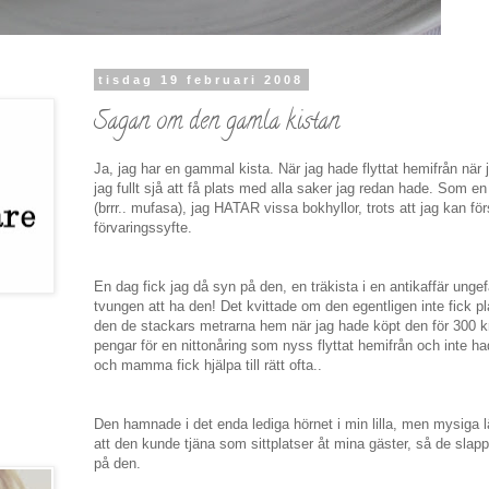
tisdag 19 februari 2008
Sagan om den gamla kistan
Ja, jag har en gammal kista. När jag hade flyttat hemifrån när j
jag fullt sjå att få plats med alla saker jag redan hade. Som en 
(brrr.. mufasa), jag HATAR vissa bokhyllor, trots att jag kan förs
förvaringssyfte.
En dag fick jag då syn på den, en träkista i en antikaffär unge
tvungen att ha den! Det kvittade om den egentligen inte fick pla
den de stackars metrarna hem när jag hade köpt den för 300 k
pengar för en nittonåring som nyss flyttat hemifrån och inte ha
och mamma fick hjälpa till rätt ofta..
Den hamnade i det enda lediga hörnet i min lilla, men mysiga 
att den kunde tjäna som sittplatser åt mina gäster, så de slapp 
på den.