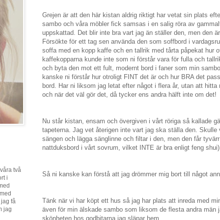
Grejen är att den här kistan aldrig riktigt har vetat sin plats ef
sambo och våra möbler fick samsas i en salig röra av gammalt o
uppskattad. Det blir inte bra vart jag än ställer den, men den 
Försökte för ett tag sen använda den som soffbord i vardagsrum
soffa med en kopp kaffe och en tallrik med tårta påpekat hur of
kaffekopparna kunde inte som ni förstår vara för fulla och tallri
och byta den mot ett fult, modernt bord i faner som min sambo 
kanske ni förstår hur otroligt FINT det är och hur BRA det pa
bord. Har ni liksom jag letat efter något i flera år, utan att hitt
och när det väl gör det, då tycker ens andra hälft inte om det!
Nu står kistan, ensam och övergiven i vårt röriga så kallade 
tapeterna. Jag vet återigen inte vart jag ska ställa den. Skulle
sängen och lägga sänglinne och filtar i den, men den får tyvärr 
nattduksbord i vårt sovrum, vilket INTE är bra enligt feng shui)
våra två
Så ni kanske kan förstå att jag drömmer mig bort till något ann
rt i
 med
l med
Tänk när vi har köpt ett hus så jag har plats att inreda med m
 jag få
även för min älskade sambo som liksom de flesta andra män ja
m jag
skönheten hos godbitarna jag släpar hem..