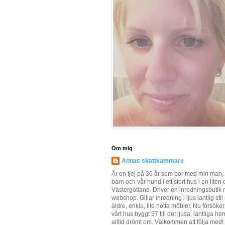
Om mig
Annas skattkammare
Är en tjej på 36 år som bor med min man, 
barn och vår hund i ett stort hus i en liten o
Västergötland. Driver en inredningsbutik
webshop. Gillar inredning i ljus lantlig sti
äldre, enkla, lite nötta möbler. Nu försöker
vårt hus byggt 57 till det ljusa, lantliga he
alltid drömt om. Välkommen att följa med!