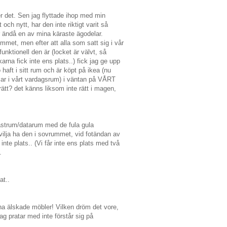
ter det. Sen jag flyttade ihop med min
ch nytt, har den inte riktigt varit så
är ändå en av mina käraste ägodelar.
met, men efter att alla som satt sig i vår
unktionell den är (locket är välvt, så
karna fick inte ens plats..) fick jag ge upp
haft i sitt rum och är köpt på ikea (nu
ssar i vårt vardagsrum) i väntan på VÅRT
a rätt? det känns liksom inte rätt i magen,
gästrum/datarum med de fula gula
 vilja ha den i sovrummet, vid fotändan av
inte plats.. (Vi får inte ens plats med två
.
at..
ina älskade möbler! Vilken dröm det vore,
g pratar med inte förstår sig på