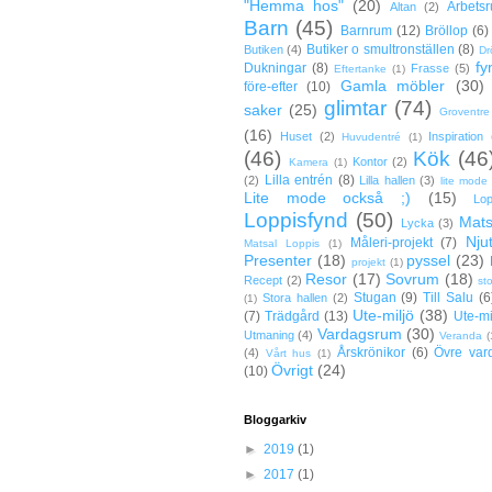
"Hemma hos"
(20)
Arbets
Altan
(2)
Barn
(45)
Barnrum
(12)
Bröllop
(6)
Butiker o smultronställen
(8)
Butiken
(4)
Dr
fy
Dukningar
(8)
Frasse
(5)
Eftertanke
(1)
Gamla möbler
(30)
före-efter
(10)
glimtar
(74)
saker
(25)
Groventre
(16)
Huset
(2)
Inspiration
Huvudentré
(1)
(46)
Kök
(46
Kontor
(2)
Kamera
(1)
Lilla entrén
(8)
(2)
Lilla hallen
(3)
lite mode
Lite mode också ;)
(15)
Lop
Loppisfynd
(50)
Mats
Lycka
(3)
Nju
Måleri-projekt
(7)
Matsal Loppis
(1)
Presenter
(18)
pyssel
(23)
projekt
(1)
Resor
(17)
Sovrum
(18)
Recept
(2)
st
Stugan
(9)
Till Salu
(6
Stora hallen
(2)
(1)
Ute-miljö
(38)
(7)
Trädgård
(13)
Ute-mi
Vardagsrum
(30)
Utmaning
(4)
Veranda
(
Årskrönikor
(6)
Övre var
(4)
Vårt hus
(1)
Övrigt
(24)
(10)
Bloggarkiv
►
2019
(1)
►
2017
(1)