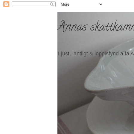
Annas skattkam
Ljust, lantligt & loppisfynd a´la