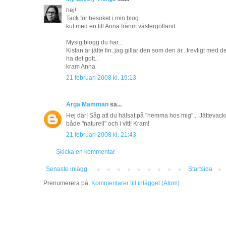
hej!
Tack för besöket i min blog..
kul med en till Anna frånm västergötland...
Mysig blogg du har...
Kistan är jätte fin..jag gillar den som den är...trevligt med de
ha det gott..
kram Anna
21 februari 2008 kl. 19:13
Arga Mamman
sa...
Hej där! Såg att du hälsat på "hemma hos mig"... Jättevacker
både "naturell" och i vitt! Kram!
21 februari 2008 kl. 21:43
Skicka en kommentar
Senaste inlägg
Startsida
Prenumerera på:
Kommentarer till inlägget (Atom)