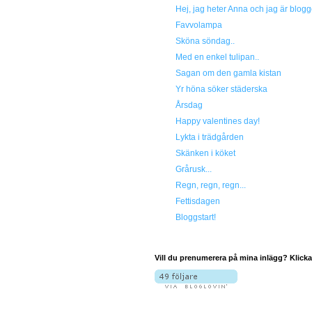
Hej, jag heter Anna och jag är blogg
Favvolampa
Sköna söndag..
Med en enkel tulipan..
Sagan om den gamla kistan
Yr höna söker städerska
Årsdag
Happy valentines day!
Lykta i trädgården
Skänken i köket
Grårusk...
Regn, regn, regn...
Fettisdagen
Bloggstart!
Vill du prenumerera på mina inlägg? Klicka