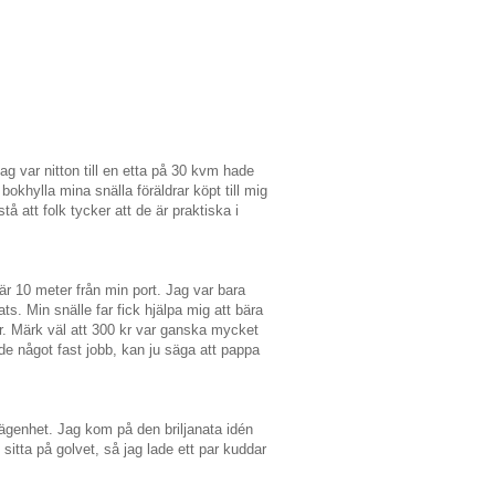
ag var nitton till en etta på 30 kvm hade
bokhylla mina snälla föräldrar köpt till mig
tå att folk tycker att de är praktiska i
fär 10 meter från min port. Jag var bara
ts. Min snälle far fick hjälpa mig att bära
r. Märk väl att 300 kr var ganska mycket
de något fast jobb, kan ju säga att pappa
lägenhet. Jag kom på den briljanata idén
sitta på golvet, så jag lade ett par kuddar