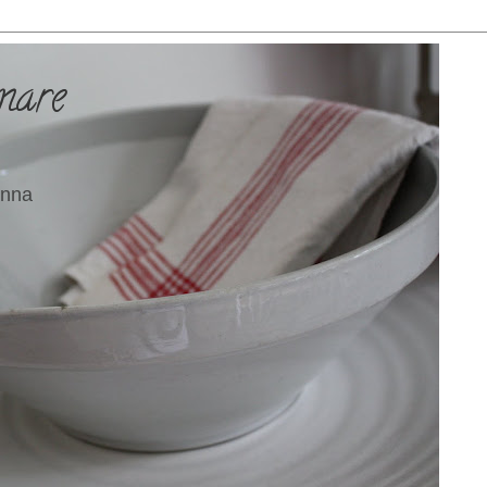
mare
 Anna