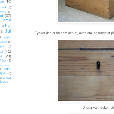
rum
(10)
Butik
(2)
ömmar
(1)
nd
(37)
Gamla
Hall
(1)
Jul
(3)
Tycker den är fin som den är, även om jag funderat på
)
Lantligt
 också
(1)
pis
(3)
al
(41)
ta
(20)
Påsk
(9)
ora entrén
)
Toalett
ljöer
(6)
Vinster
1)
dagsrum
Undrar var nyckeln ä