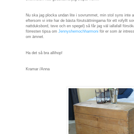
Nu ska jag plocka undan lite i sovrummet, min stol syns inte 
eftersom vi inte har de bästa förutsättningarna för ett rofyllt so
nattduksbord, teve och en spegel) så får jag väl iallafall försöka
förresten tipsa om
Jennyshemochharmoni
för er som är intres
om ämnet.
Ha det så bra allihop!
Kramar /Anna