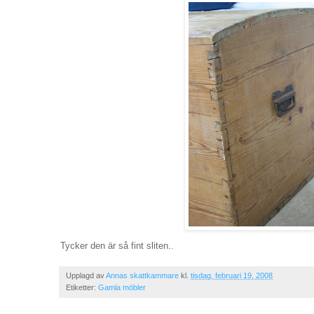
Tycker den är så fint sliten..
Upplagd av
Annas skattkammare
kl.
tisdag, februari 19, 2008
Etiketter:
Gamla möbler