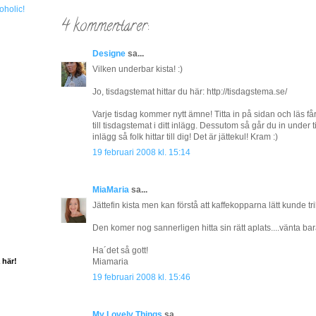
oholic!
4 kommentarer:
Designe
sa...
Vilken underbar kista! :)
Jo, tisdagstemat hittar du här: http://tisdagstema.se/
Varje tisdag kommer nytt ämne! Titta in på sidan och läs får 
till tisdagstemat i ditt inlägg. Dessutom så går du in under 
inlägg så folk hittar till dig! Det är jättekul! Kram :)
19 februari 2008 kl. 15:14
MiaMaria
sa...
Jättefin kista men kan förstå att kaffekopparna lätt kunde tril
Den komer nog sannerligen hitta sin rätt aplats....vänta bar
Ha´det så gott!
 här!
Miamaria
19 februari 2008 kl. 15:46
My Lovely Things
sa...