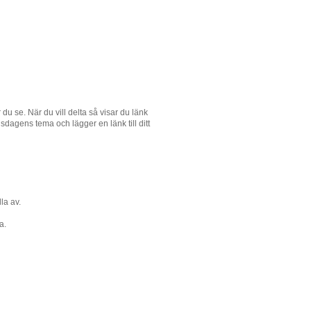
du se. När du vill delta så visar du länk
tisdagens tema och lägger en länk till ditt
la av.
a.