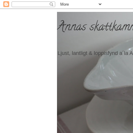
Annas skattkam
Ljust, lantligt & loppisfynd a´la