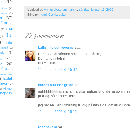
rum
(10)
Butik
(2)
Upplagd av
Annas skattkammare
kl.
söndag, januari 11, 2009
ömmar
(1)
Etiketter:
fynd
,
Gamla saker
nd
(37)
Gamla
Hall
(1)
22 kommentarer:
Jul
(3)
)
Lantligt
Lallis - liv och leverne
sa...
 också
(1)
pis
(3)
Haha, det är sådana smällar man får ta:)
al
(41)
Den är ju jättefin!
Kram Lallis
ta
(20)
Påsk
(9)
11 januari 2009 kl. 15:02
ora entrén
)
Toalett
ljöer
(6)
lottens vita och gröna
sa...
Vinster
1)
gahhhhhhhh grattis anna vika härliga fynd, det är som triss
dagsrum
plötsligt så händer det!!!
jag har en liten utmaning till dig på min sida, om du vill och
11 januari 2009 kl. 15:12
rosenskära
sa...