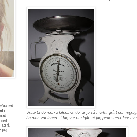
våra två
rt i
Ursäkta de mörka bilderna, det är ju så mörkt, grått och regnig
 med
än man var innan.. (Jag var ute igår så jag protesterar inte över 
l med
 jag få
m jag