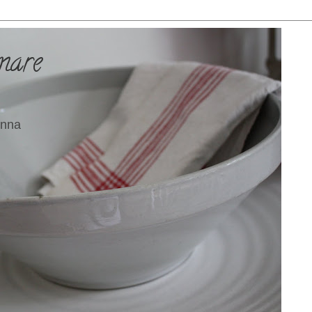
mare
 Anna