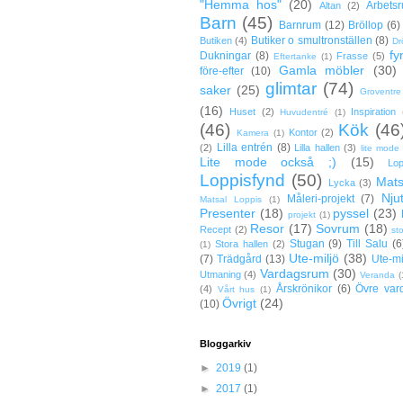
"Hemma hos"
(20)
Arbets
Altan
(2)
Barn
(45)
Barnrum
(12)
Bröllop
(6)
Butiker o smultronställen
(8)
Butiken
(4)
Dr
fy
Dukningar
(8)
Frasse
(5)
Eftertanke
(1)
Gamla möbler
(30)
före-efter
(10)
glimtar
(74)
saker
(25)
Groventre
(16)
Huset
(2)
Inspiration
Huvudentré
(1)
(46)
Kök
(46
Kontor
(2)
Kamera
(1)
Lilla entrén
(8)
(2)
Lilla hallen
(3)
lite mode
Lite mode också ;)
(15)
Lop
Loppisfynd
(50)
Mats
Lycka
(3)
Nju
Måleri-projekt
(7)
Matsal Loppis
(1)
Presenter
(18)
pyssel
(23)
projekt
(1)
Resor
(17)
Sovrum
(18)
Recept
(2)
st
Stugan
(9)
Till Salu
(6
Stora hallen
(2)
(1)
Ute-miljö
(38)
(7)
Trädgård
(13)
Ute-mi
Vardagsrum
(30)
Utmaning
(4)
Veranda
(
Årskrönikor
(6)
Övre var
(4)
Vårt hus
(1)
Övrigt
(24)
(10)
Bloggarkiv
►
2019
(1)
►
2017
(1)