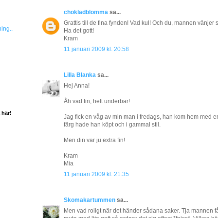
chokladblomma
sa...
Grattis till de fina fynden! Vad kul! Och du, mannen vänjer 
ing..
Ha det gott!
Kram
11 januari 2009 kl. 20:58
Lilla Blanka
sa...
Hej Anna!
Åh vad fin, helt underbar!
 här!
Jag fick en våg av min man i fredags, han kom hem med en 
färg hade han köpt och i gammal stil.
Men din var ju extra fin!
Kram
Mia
11 januari 2009 kl. 21:35
Skomakartummen
sa...
Men vad roligt när det händer sådana saker. Tja mannen få