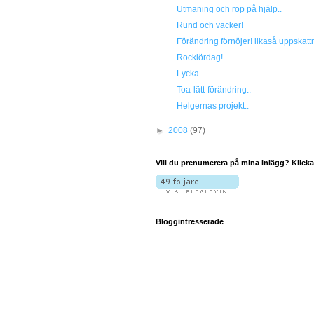
Utmaning och rop på hjälp..
Rund och vacker!
Förändring förnöjer! likaså uppskattn
Rocklördag!
Lycka
Toa-lätt-förändring..
Helgernas projekt..
►
2008
(97)
Vill du prenumerera på mina inlägg? Klicka
Bloggintresserade