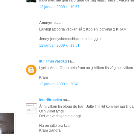
muta med lite gott så ordnar det sig oftast *fniss*. Vilken här
12 januari 2009 kl. 10:57
Anonym sa...
Ljuvligt att börja veckan så :) Köp en lott vetja ;) KRAM!
Jenny-jennyshemochharmoni.blogg.se
12 januari 2009 kl. 19:51
IKT i min vardag
sa...
Lycko-Anna får du heta from nu ;) Vilken fin våg och vilken 
Kram
12 januari 2009 kl. 20:48
Interiörboden
sa...
Åhh, vilken fin blogg du har!! Jätte fin! Hit kommer jag tillba
Och vilket fynd!
Det var verkligen din dag!
Ha en jätte bra kväll.
Kram Sandra