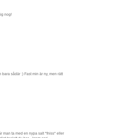
sig nog!
bara sådär :) Fast min är ny, men rätt
r man ta med en nypa salt *fniss* eller