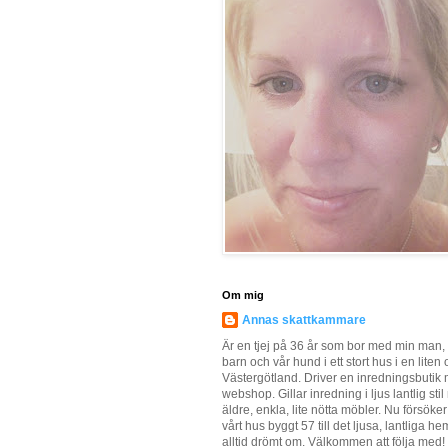
Om mig
Annas skattkammare
Är en tjej på 36 år som bor med min man, 
barn och vår hund i ett stort hus i en liten o
Västergötland. Driver en inredningsbutik
webshop. Gillar inredning i ljus lantlig sti
äldre, enkla, lite nötta möbler. Nu försöker
vårt hus byggt 57 till det ljusa, lantliga he
alltid drömt om. Välkommen att följa med!