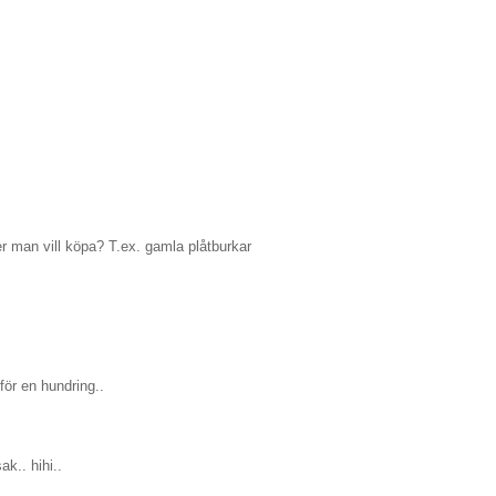
er man vill köpa? T.ex. gamla plåtburkar
för en hundring..
k.. hihi..