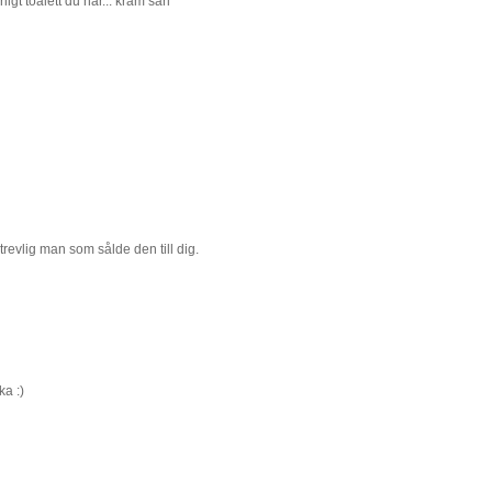
ligt toalett du har... kram sari
trevlig man som sålde den till dig.
ka :)